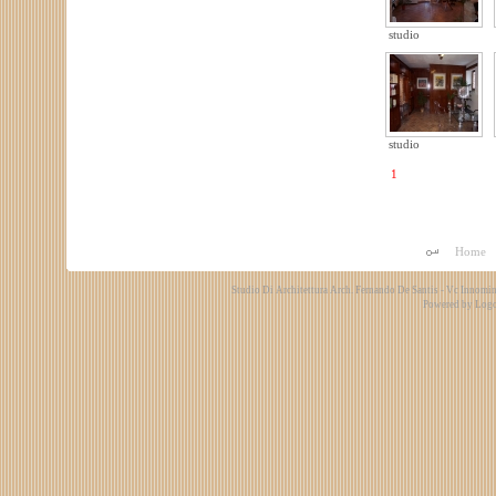
studio
studio
1
Home
Studio Di Architettura Arch. Fernando De Santis - Vc Innomi
Powered by
Logo