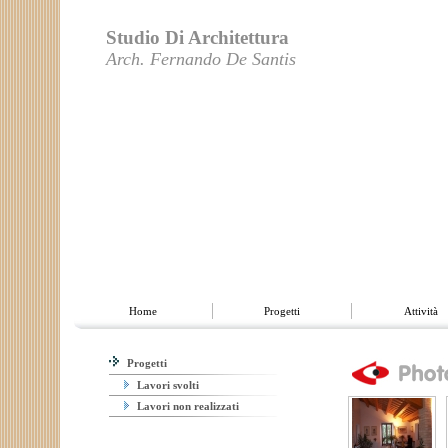
Studio Di Architettura
Arch. Fernando De Santis
Home
Progetti
Attività
Chi siamo
Utilities
Contatti
Home
Progetti
Attività
Progetti
Lavori svolti
Lavori non realizzati